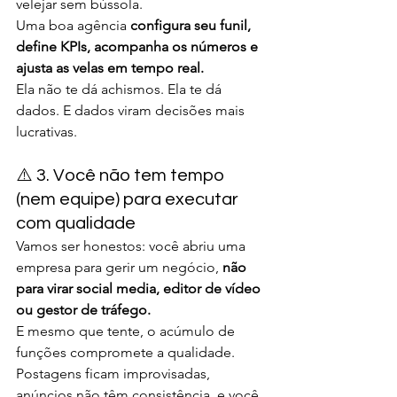
velejar sem bússola.
Uma boa agência 
configura seu funil, 
define KPIs, acompanha os números e 
ajusta as velas em tempo real.
Ela não te dá achismos. Ela te dá 
dados. E dados viram decisões mais 
lucrativas.
⚠️ 3. Você não tem tempo 
(nem equipe) para executar 
com qualidade
Vamos ser honestos: você abriu uma 
empresa para gerir um negócio, 
não 
para virar social media, editor de vídeo 
ou gestor de tráfego.
E mesmo que tente, o acúmulo de 
funções compromete a qualidade.
Postagens ficam improvisadas, 
anúncios não têm consistência, e você 